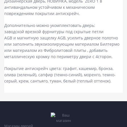
Дизайнерская дверь, НОВИНКА, модель ZERO 1 в
антивандальном устойчивом к механическим
повреждениям покрытии антискрейч.
Дополнительно можно укомплектовать дверь:
заводской врезкой фурнитуры под скрытые петли
AGB и магнитную защелку AGB, усилить дверное полотно
или заполнить звукоизолирующим материалом Билтермо
или материалом из Фибролитовой плиты , добавить
металлическую кромку по периметру двери с 4сторон.
Покрытие антискрейч цвета: графит, кашемир, бронза,
олива (зеленый), сапфир (темно-синий), моренго, темно-
серый, крем, сантьяго, туман, белый (теплый оттенок).
Магазин дверей