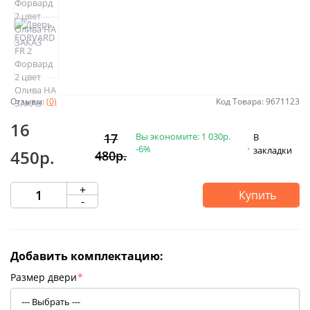
Отзывы:
(0)
Код Товара: 9671123
16
Вы экономите:
1 030р.
17
В
-6%
закладки
450р.
480р.
+
Купить
-
Добавить комплектацию:
Размер двери
*