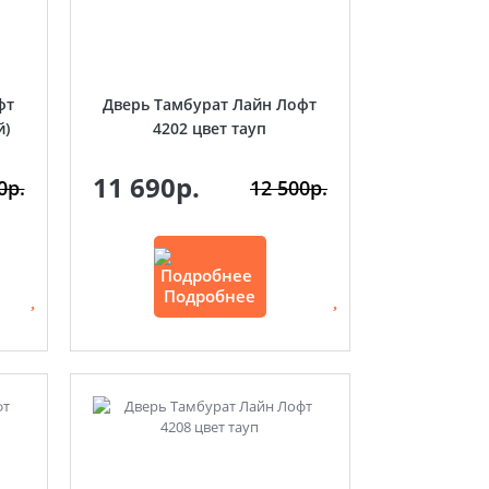
фт
Дверь Тамбурат Лайн Лофт
й)
4202 цвет тауп
11 690р.
0р.
12 500р.
Подробнее