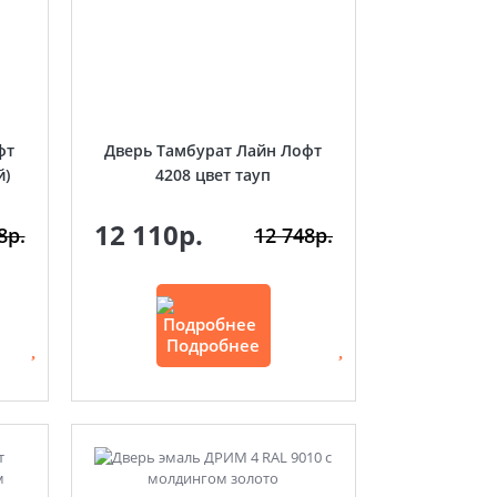
фт
Дверь Тамбурат Лайн Лофт
й)
4208 цвет тауп
12 110р.
8р.
12 748р.
Подробнее