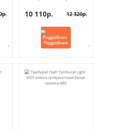
10 110р.
0р.
12 320р.
Подробнее