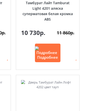
йт
Тамбурат Лайт Tamburat
Light 4201 аляска
суперматовая белая кромка
ABS
10 730р.
0р.
11 860р.
Подробнее