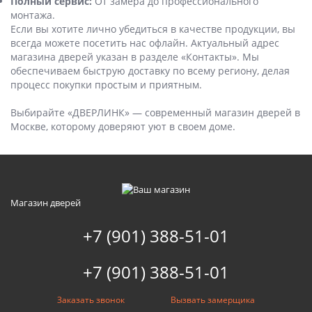
Полный сервис:
От замера до профессионального
монтажа.
Если вы хотите лично убедиться в качестве продукции, вы
всегда можете посетить нас офлайн. Актуальный адрес
магазина дверей указан в разделе «Контакты». Мы
обеспечиваем быструю доставку по всему региону, делая
процесс покупки простым и приятным.
Выбирайте «ДВЕРЛИНК» — современный магазин дверей в
Москве, которому доверяют уют в своем доме.
Магазин дверей
+7 (901) 388-51-01
+7 (901) 388-51-01
Заказать звонок
Вызвать замерщика