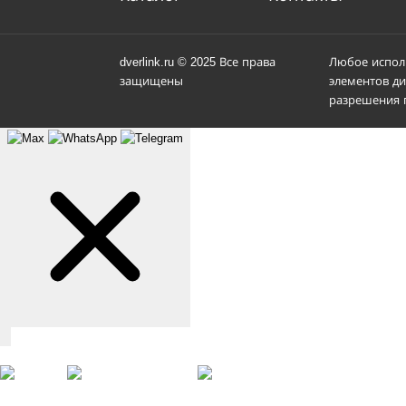
dverlink.ru © 2025 Все права
Любое испол
защищены
элементов ди
разрешения п
Связаться с нами
Max
WhatsApp
Telegram
+7 (901) 388-51-01