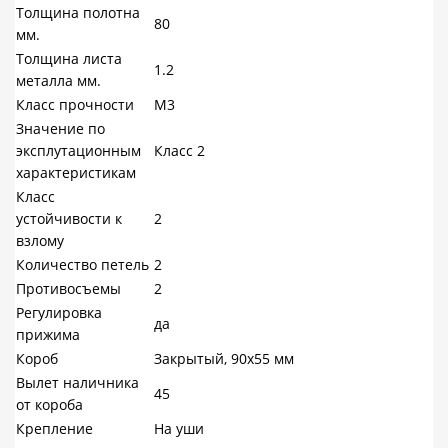
Толщина полотна
80
мм.
Толщина листа
1.2
металла мм.
Класс прочности
М3
Значение по
эксплутационным
Класс 2
характеристикам
Класс
устойчивости к
2
взлому
Количество петель
2
Противосъемы
2
Регулировка
да
прижима
Короб
Закрытый, 90х55 мм
Вылет наличника
45
от короба
Крепление
На уши