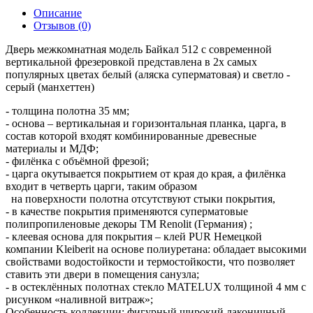
Описание
Отзывов (0)
Дверь межкомнатная модель Байкал 512 с современной
вертикальной фрезеровкой представлена в 2х самых
популярных цветах белый (аляска суперматовая) и светло -
серый (манхеттен)
- толщина полотна 35 мм;
- основа – вертикальная и горизонтальная планка, царга, в
состав которой входят комбинированные древесные
материалы и МДФ;
- филёнка с объёмной фрезой;
- царга окутывается покрытием от края до края, а филёнка
входит в четверть царги, таким образом
на поверхности полотна отсутствуют стыки покрытия,
- в качестве покрытия применяются суперматовые
полипропиленовые декоры ТМ Renolit (Германия) ;
- клеевая основа для покрытия – клей PUR Немецкой
компании Kleiberit на основе полиуретана: обладает высокими
свойствами водостойкости и термостойкости, что позволяет
ставить эти двери в помещения санузла;
- в остеклённых полотнах стекло MATELUX толщиной 4 мм с
рисунком «наливной витраж»;
Особенность коллекции: фигурный широкий лаконичный