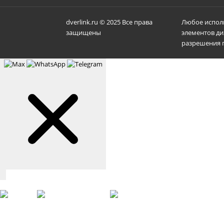
dverlink.ru © 2025 Все права
Любое исполь
защищены
элементов ди
разрешения п
Связаться с нами
Max
WhatsApp
Telegram
+7 (901) 388-51-01