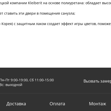
ецкой компании Kleiberit на основе полиуретана: обладает выс
яет ставить эти двери в помещения санузла;
 Корея) с защитным лаком создает эффект игры цветов, помож
Пн-Пт 9:00-19:00, Сб 11:00-15:00
Вызвать заме
Вс: выходной
Доставка
Оплата
Монтаж