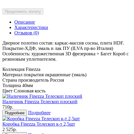
Продолжить оплату
Описание
Характеристики
Отзывов (0)
Дверное полотно состав: каркас-массив сосны, плита HDF.
Покрытие-ХДФ, эмаль и лак ПУ (ILVA пр-во Италия)
Особенность: художественная 3D фрезеровка + Багет Короб с
резиновым уплотнителем.
Коллекция
Finezza
Материал покрытия
окрашенные (эмаль)
Страна производитель
Россия
Толщина
40мм
Цвет
Слоновая кость
Наличник Finezza Телескоп плоский
710р.
Подробнее
Подробнее
Коробка Finezza Телескоп к-т 2,5шт
2 525р.