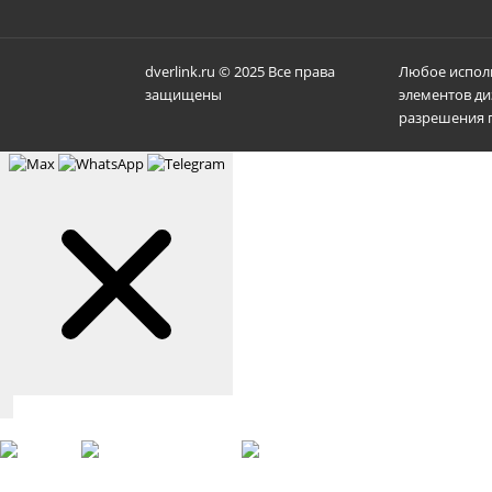
dverlink.ru © 2025 Все права
Любое исполь
защищены
элементов ди
разрешения п
Связаться с нами
Max
WhatsApp
Telegram
+7 (901) 388-51-01