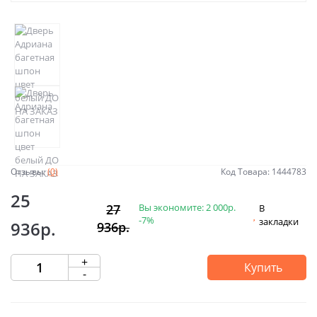
Отзывы:
(0)
Код Товара: 1444783
25
Вы экономите:
2 000р.
27
В
-7%
закладки
936р.
936р.
+
Купить
-