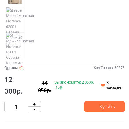
Отзывы:
(0)
Код Товара: 36273
12
Вы экономите:
2 050р.
14
В
-15%
закладки
000р.
050р.
+
Купить
-