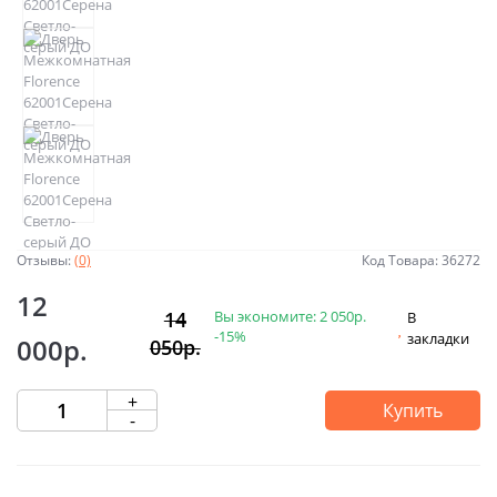
Отзывы:
(0)
Код Товара: 36272
12
Вы экономите:
2 050р.
14
В
-15%
закладки
000р.
050р.
+
Купить
-